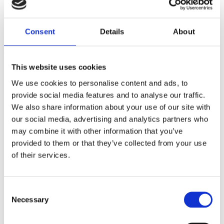
og gerne med så stort et datasæt
som muligt. Du bør derfor udvide din
Black Friday retargeting målgruppe til
Consent
Details
About
365 dages in app retargeting og 180
dages website retargeting. Nogle af
de aktiviteter vi selv målretter er:
This website uses cookies
We use cookies to personalise content and ads, to
365 dages Instant Experience
provide social media features and to analyse our traffic.
Engagement.
We also share information about your use of our site with
365 dages 3 Second Video Plays.
our social media, advertising and analytics partners who
365 dages Instagram
may combine it with other information that you’ve
Engagement.
provided to them or that they’ve collected from your use
365 dages Facebook
of their services.
Engagement.
180 dages Website Visitors.
90 dages Lead Form Opens.
Consent
Necessary
Selection
Vi ser, under Black Friday, 136% bedre
performance fra disse brede