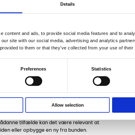
Details
ema uden unødig kode bidrager også til
 ekstra plugin kan gøre siden tungere at indlæse.
e content and ads, to provide social media features and to analy
ab af kvalitet. Store billedfiler er ofte blandt de
 our site with our social media, advertising and analytics partn
en hjælpe ved at lagre sider midlertidigt, så de
 provided to them or that they’ve collected from your use of their
fjerne overflødige elementer. Hvis du ønsker
Preferences
Statistics
meside
, kan det give tryghed for, at de tekniske
 optimering eller eventuelt migrering til en anden
r den bedste løsning
Allow selection
lemer med hastighed. Nogle gange skyldes
. I sådanne tilfælde kan det være relevant at
siden eller opbygge en ny fra bunden.