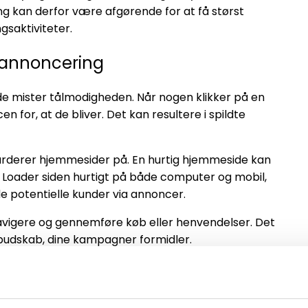
g kan derfor være afgørende for at få størst
gsaktiviteter.
r annoncering
de mister tålmodigheden. Når nogen klikker på en
 for, at de bliver. Det kan resultere i spildte
vurderer hjemmesider på. En hurtig hjemmeside kan
e. Loader siden hurtigt på både computer og mobil,
e potentielle kunder via annoncer.
navigere og gennemføre køb eller henvendelser. Det
 budskab, dine kampagner formidler.
ss-hjemmeside
n WordPress-side. Start med at vælge en