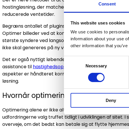
Consent
hostingløsning, der matcher sidens behov. Et moderne t
reducerede ventetider.
This website uses cookies
Begræns antallet af plugins til det nødvendige, da hvert
We use cookies to personalis
Optimer billeder ved at komprimere dem uden væsentligt t
information about your use of
største syndere ved langsomme sider. Caching kan desud
other information that you’ve
ikke skal genereres på ny ved hvert besøg.
Det er også nyttigt løbende at rydde op i databasen og 
Consent
Necessary
assistance til
hastighedsoptimering af WordPress hjem
Selection
aspekter er håndteret korrekt, uanset om der er tale om
løsning.
Hvornår optimering eller migrering e
Deny
Optimering alene er ikke altid nok til at løse alle prob
udfordringerne valg truffet tidligt i udviklingen af sitet
overveje, om det bedst kan betale sig at flytte hjemme