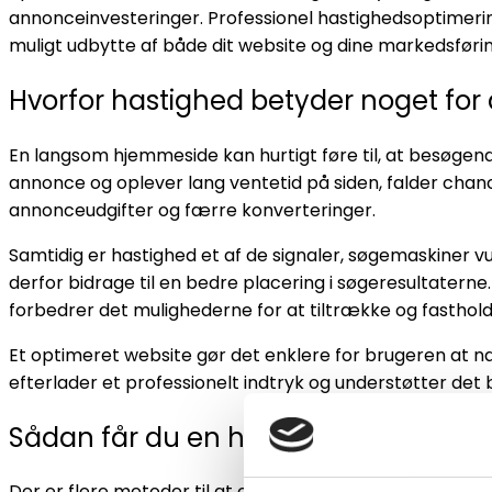
annonceinvesteringer. Professionel hastighedsoptimerin
muligt udbytte af både dit website og dine markedsførin
Hvorfor hastighed betyder noget fo
En langsom hjemmeside kan hurtigt føre til, at besøgen
annonce og oplever lang ventetid på siden, falder chancen
annonceudgifter og færre konverteringer.
Samtidig er hastighed et af de signaler, søgemaskiner 
derfor bidrage til en bedre placering i søgeresultatern
forbedrer det mulighederne for at tiltrække og fasthold
Et optimeret website gør det enklere for brugeren at 
efterlader et professionelt indtryk og understøtter det
Sådan får du en hurtigere WordPre
Der er flere metoder til at optimere hastigheden på e